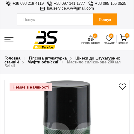
+38 098 219 4119
+38 097 141 1777
+38 095 155 0525
bauservice.v.v@gmail.com
Пошук
0
0
0
ПОРІВНЯННЯ
ОБРАНЕ
КОШИК
Головна
Гіпсова штукатурка
Шнеки до штукатурних
станцій
Муфти обтискні
Мастило силіконове 200 мл
Selsil
Немає в наявності