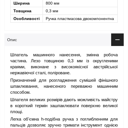
Ширина
800 мм
Товщина
0,3 мм
Особливості
Ручка пластмасова двокомпонентна
Опис
Шпатель машинного нанесення, змінна робоча
частина. Лезо товщиною 0,3 мм із округленими
краями, виконане з високоякісної австрійської
нержавіючої сталі, поліроване.
Призначений для розгладження сумішей фінішного
шпаклювання, нанесеного переважно машинним
способом.
Шпателя великих розмірів дають можливість майстру
в короткий термін зашпаклювати поверхню великої
площі.
Легка об'ємна h-подібна ручка з поглибленням для
пальців дозволяє зручно тримати інструмент однією