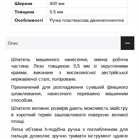
Ширина
400 мм
Товщина
0,5 мм
Особливості
Ручка пластмасова двокомпонентна
Опис
Шпатель машинного нанесення, змінна робоча
частина. Лезо товщиною 0,5 мм із округленими
краями, виконане з високоякісної австрійської
нержавіючої сталі, поліроване.
Призначений для розгладження сумішей фінішного
шпаклювання, нанесеного переважно машинним
способом.
Шпателя великих розмірів дають можливість майстру
в короткий термін зашпаклювати поверхню великої
площі.
Легка об'ємна h-подібна ручка з поглибленням для
пальців дозволяє зручно тримати інструмент однією