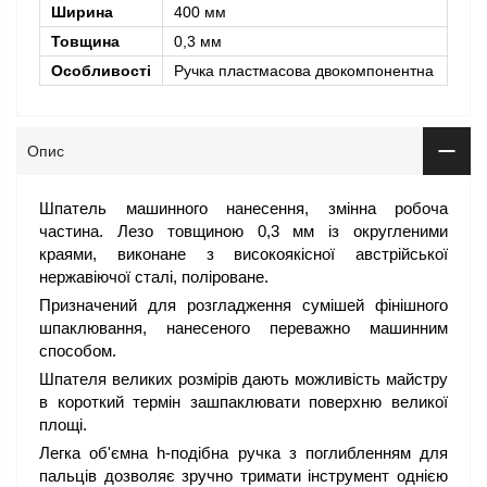
Ширина
400 мм
Товщина
0,3 мм
Особливості
Ручка пластмасова двокомпонентна
Опис
Шпатель машинного нанесення, змінна робоча
частина. Лезо товщиною 0,3 мм із округленими
краями, виконане з високоякісної австрійської
нержавіючої сталі, поліроване.
Призначений для розгладження сумішей фінішного
шпаклювання, нанесеного переважно машинним
способом.
Шпателя великих розмірів дають можливість майстру
в короткий термін зашпаклювати поверхню великої
площі.
Легка об'ємна h-подібна ручка з поглибленням для
пальців дозволяє зручно тримати інструмент однією