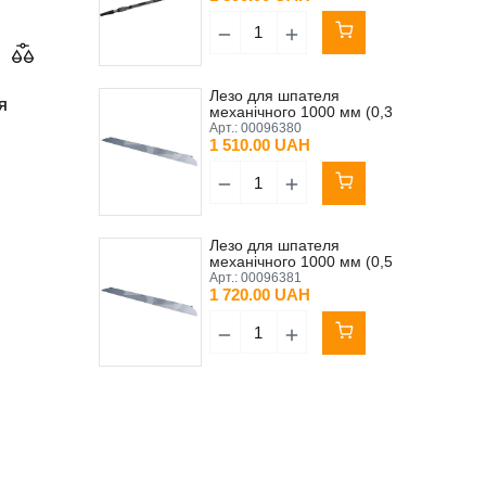
Лезо для шпателя
Я
механічного 1000 мм (0,3
мм) Olejnik пластмасова
Арт.:
00096380
ручка
1 510.00 UAH
Лезо для шпателя
механічного 1000 мм (0,5
мм) Olejnik пластмасова
Арт.:
00096381
ручка
1 720.00 UAH