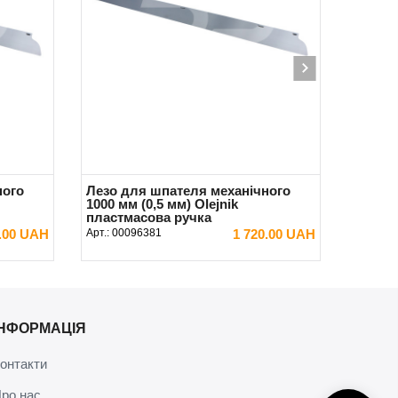
ного
Лезо для шпателя механічного
Шпател
1000 мм (0,5 мм) Olejnik
ручка 
пластмасова ручка
0.00 UAH
Арт.:
00096381
1 720.00 UAH
Арт.:
000
В КОШИК
ІНФОРМАЦІЯ
онтакти
ро нас