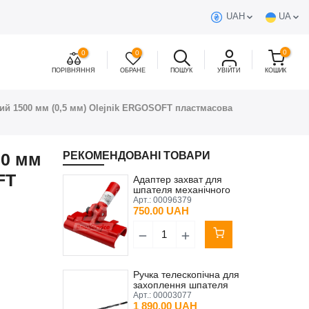
UAH
UA
0
0
0
ПОРІВНЯННЯ
ОБРАНЕ
ПОШУК
УВІЙТИ
КОШИК
ий 1500 мм (0,5 мм) Olejnik ERGOSOFT пластмасова
00 мм
РЕКОМЕНДОВАНІ ТОВАРИ
FT
Адаптер захват для
шпателя механічного
Olejnik пластмасова ручка
Арт.:
00096379
750.00 UAH
Ручка телескопічна для
захоплення шпателя
Olejnik
Арт.:
00003077
1 890.00 UAH