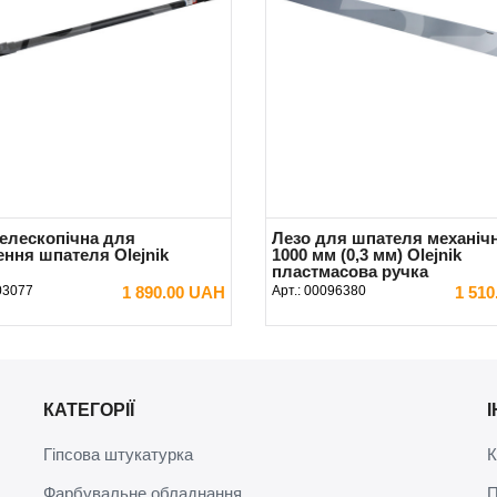
телескопічна для
Лезо для шпателя механіч
ення шпателя Olejnik
1000 мм (0,3 мм) Olejnik
пластмасова ручка
03077
1 890.00 UAH
Арт.:
00096380
1 51
В КОШИК
В КОШИК
КАТЕГОРІЇ
Гіпсова штукатурка
К
Фарбувальне обладнання
П