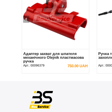
Адаптер захват для шпателя
Ручка 
механічного Olejnik пластмасова
захопл
ручка
Арт.:
00096379
750.00 UAH
Арт.:
000
В КОШИК