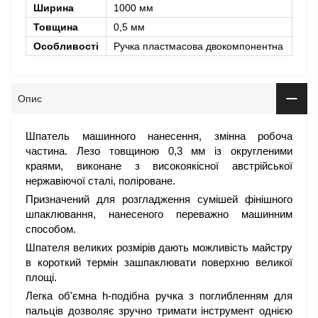
Ширина
1000 мм
Товщина
0,5 мм
Особливості
Ручка пластмасова двокомпонентна
Опис
Шпатель машинного нанесення, змінна робоча
частина. Лезо товщиною 0,3 мм із округленими
краями, виконане з високоякісної австрійської
нержавіючої сталі, поліроване.
Призначений для розгладження сумішей фінішного
шпаклювання, нанесеного переважно машинним
способом.
Шпателя великих розмірів дають можливість майстру
в короткий термін зашпаклювати поверхню великої
площі.
Легка об'ємна h-подібна ручка з поглибленням для
пальців дозволяє зручно тримати інструмент однією