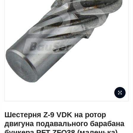
Шестерня Z-9 VDK на ротор
двигуна подавального барабана
бункера PFT ZFQ38 (маленька)