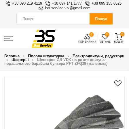
+38 098 219 4119
+38 097 141 1777
+38 095 155 0525
bauservice.v.v@gmail.com
Пошук
0
0
0
ПОРІВНЯННЯ
ОБРАНЕ
КОШИК
Головна
Гіпсова штукатурка
Електродвигуни, редуктори
Шестернi
Шестерня Z-9 VDK на ротор двигуна
подавального барабана бункера PFT ZFQ38 (маленька)