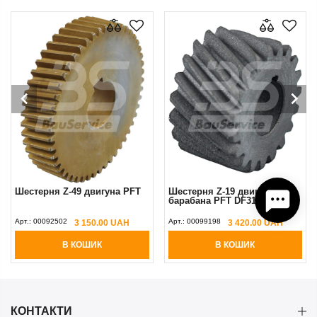
Шестерня Z-49 двигуна PFT
Шестерня Z-19 двигуна
барабана PFT DF31 M1P4
Арт.:
00092502
Арт.:
00099198
3 150.00 UAH
3 420.00 UAH
В КОШИК
В КОШИК
КОНТАКТИ