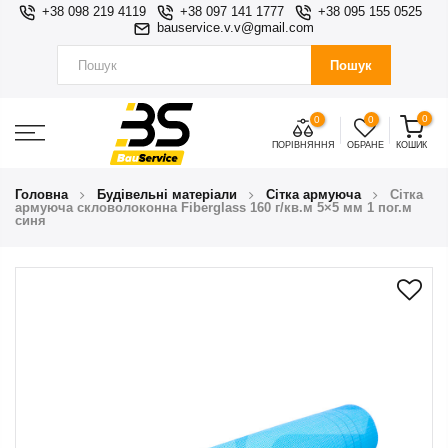
+38 098 219 4119
+38 097 141 1777
+38 095 155 0525
bauservice.v.v@gmail.com
Пошук
0
0
0
ПОРІВНЯННЯ
ОБРАНЕ
КОШИК
Головна
Будівельні матеріали
Сітка армуюча
Сітка
армуюча скловолоконна Fiberglass 160 г/кв.м 5×5 мм 1 пог.м
синя