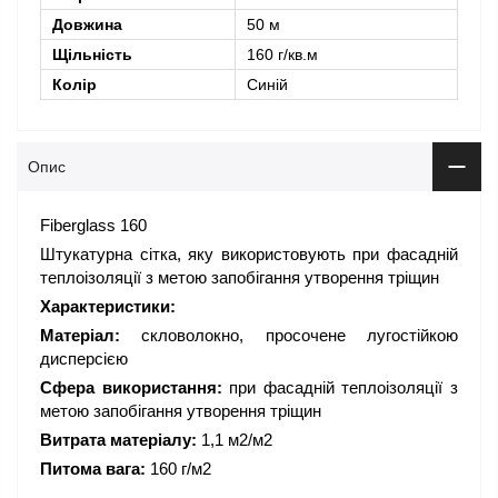
Довжина
50 м
Щільність
160 г/кв.м
Колір
Синій
Опис
Fiberglass 160
Штукатурна сітка, яку використовують при фасадній
теплоізоляції з метою запобігання утворення тріщин
Характеристики:
Матеріал:
скловолокно, просочене лугостійкою
дисперсією
Сфера використання:
при фасадній теплоізоляції з
метою запобігання утворення тріщин
Витрата матеріалу:
1,1 м2/м2
Питома вага:
160 г/м2