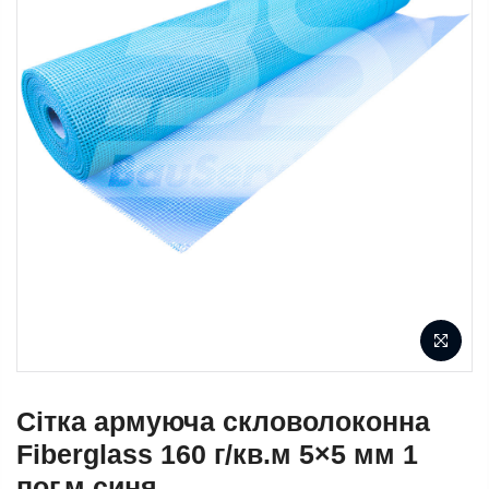
Сітка армуюча скловолоконна
Fiberglass 160 г/кв.м 5×5 мм 1
пог.м синя