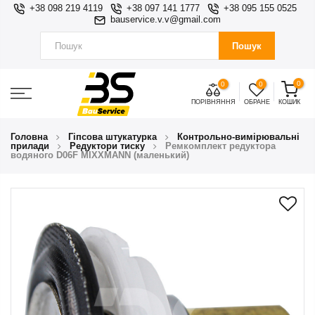
+38 098 219 4119
+38 097 141 1777
+38 095 155 0525
bauservice.v.v@gmail.com
Пошук
0
0
0
ПОРІВНЯННЯ
ОБРАНЕ
КОШИК
Головна
Гіпсова штукатурка
Контрольно-вимірювальні
прилади
Редуктори тиску
Ремкомплект редуктора
водяного D06F MIXXMANN (маленький)