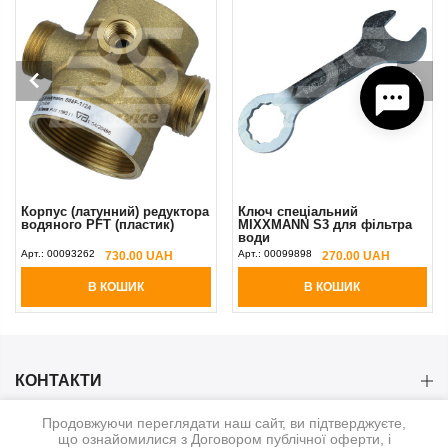
Корпус (латунний) редуктора
Ключ спеціальний
водяного PFT (пластик)
MIXXMANN S3 для фільтра
води
Арт.:
00093262
Арт.:
00099898
730.00 UAH
270.00 UAH
В КОШИК
В КОШИК
КОНТАКТИ
Продовжуючи переглядати наш сайт, ви підтверджуєте,
КАТЕГОРІЇ
що ознайомилися з Договором публічної оферти, і