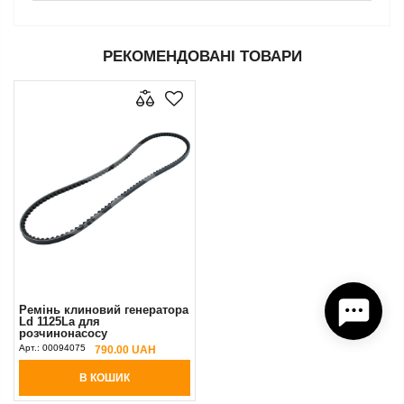
РЕКОМЕНДОВАНІ ТОВАРИ
Ремінь клиновий генератора
Ld 1125La для
розчинонасосу
BMS/Brinkmann DC 260/45,
Арт.:
00094075
790.00 UAH
Putzmeister М740/1/2
В КОШИК