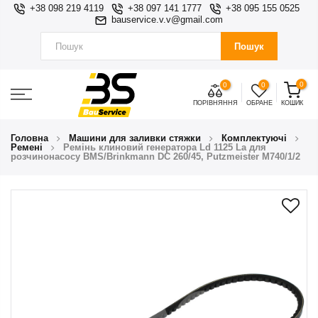
+38 098 219 4119
+38 097 141 1777
+38 095 155 0525
bauservice.v.v@gmail.com
Пошук
0
0
0
ПОРІВНЯННЯ
ОБРАНЕ
КОШИК
Головна
Машини для заливки стяжки
Комплектуючі
Ремені
Ремінь клиновий генератора Ld 1125 La для
розчинонасосу BMS/Brinkmann DC 260/45, Putzmeister М740/1/2