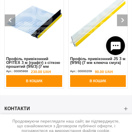
Профіль привіконний
Профіль привіконний JS 3 м
OFITEX 3 м (графіт) з сіткою
(9/9/6) (7 мм клеюча смуга)
прошитий (9/6/3) (7 мм
клеюча смуга)
Арт.:
00095968
Арт.:
00000209
230.00 UAH
90.00 UAH
В КОШИК
В КОШИК
КОНТАКТИ
Продовжуючи переглядати наш сайт, ви підтверджуєте,
КАТЕГОРІЇ
що ознайомилися з Договором публічної оферти, і
погоджуєтеся на використання файлів cookie.