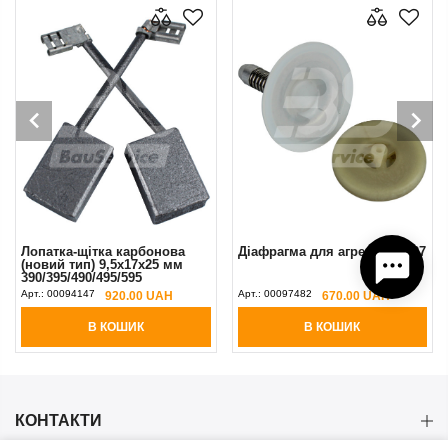
Лопатка-щітка карбонова
Діафрагма для агрегату CH27
(новий тип) 9,5х17х25 мм
390/395/490/495/595
Арт.:
00094147
Арт.:
00097482
920.00 UAH
670.00 UAH
В КОШИК
В КОШИК
КОНТАКТИ