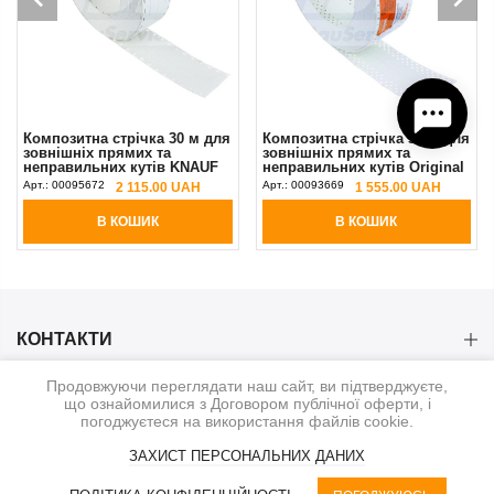
Композитна стрічка 30 м для
Композитна стрічка 30 м для
зовнішніх прямих та
зовнішніх прямих та
неправильних кутів KNAUF
неправильних кутів Original
Corner Flex
Strait-Flex
Арт.:
00095672
Арт.:
00093669
2 115.00 UAH
1 555.00 UAH
В КОШИК
В КОШИК
КОНТАКТИ
Продовжуючи переглядати наш сайт, ви підтверджуєте,
КАТЕГОРІЇ
що ознайомилися з Договором публічної оферти, і
погоджуєтеся на використання файлів cookie.
ІНФОРМАЦІЯ
ЗАХИСТ ПЕРСОНАЛЬНИХ ДАНИХ
0