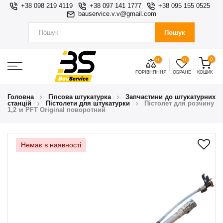
+38 098 219 4119
+38 097 141 1777
+38 095 155 0525
bauservice.v.v@gmail.com
Пошук
0
0
0
ПОРІВНЯННЯ
ОБРАНЕ
КОШИК
Головна
Гіпсова штукатурка
Запчастини до штукатурних
станцій
Пістолети для штукатурки
Пістолет для розчину
1,2 м PFT Original поворотний
Немає в наявності