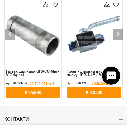
Гільза циліндра GRACO Mark
Кран кульовий високого
V Original
тиску HPB-1/4M-1/4M
Арт.:
00093766
Арт.:
00094263
23 700.00 UAH
1 230.00 UAH
В КОШИК
В КОШИК
КОНТАКТИ