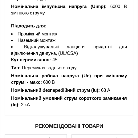
Номінальна імпульсна напруга (Uimp):
6000 В
змінного струму
Підходить для:
Проміжний монтаж
Наземний монтаж
Відгалужувальні ланцюги, придатні для
відключення двигуна, (UL/CSA)
Кут перемикання:
45 °
Тип:
Перемикач заднього ходу
Номінальна робоча напруга (Ue) при змінному
струмі - макс:
690 В
Номінальний безперебійний струм (Iu):
63 А
Номінальний умовний струм короткого замикання
(Iq):
2 кА
РЕКОМЕНДОВАНІ ТОВАРИ