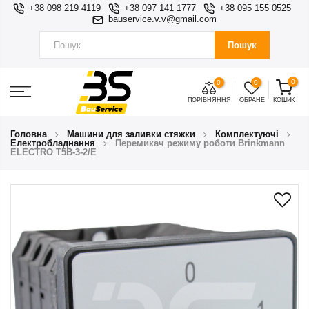
+38 098 219 4119
+38 097 141 1777
+38 095 155 0525
bauservice.v.v@gmail.com
Пошук
0
0
0
ПОРІВНЯННЯ
ОБРАНЕ
КОШИК
Головна
Машини для заливки стяжки
Комплектуючі
Електробладнання
Перемикач режиму роботи Brinkmann
ELECTRO T5B-3-2/E