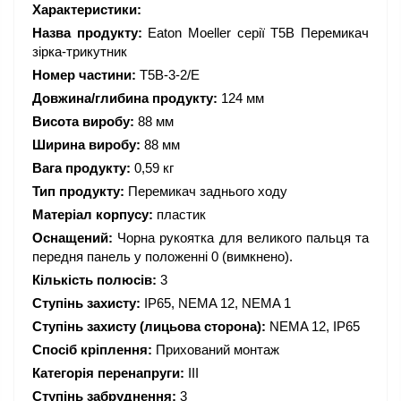
Характеристики:
Назва продукту:
Eaton Moeller серії T5B Перемикач
зірка-трикутник
Номер частини:
T5B-3-2/E
Довжина/глибина продукту:
124 мм
Висота виробу:
88 мм
Ширина виробу:
88 мм
Вага продукту:
0,59 кг
Тип продукту:
Перемикач заднього ходу
Матеріал корпусу:
пластик
Оснащений:
Чорна рукоятка для великого пальця та
передня панель у положенні 0 (вимкнено).
Кількість полюсів:
3
Ступінь захисту:
IP65, NEMA 12, NEMA 1
Ступінь захисту (лицьова сторона):
NEMA 12, IP65
Спосіб кріплення:
Прихований монтаж
Категорія перенапруги:
III
Ступінь забруднення:
3