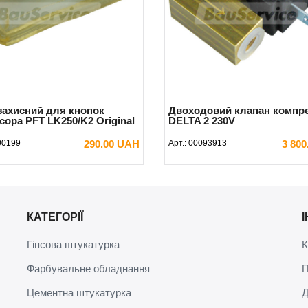
захисний для кнопок
Двоходовий клапан компр
ора PFT LK250/K2 Original
DELTA 2 230V
00199
290.00 UAH
Арт.:
00093913
3 80
В КОШИК
В КОШИК
КАТЕГОРІЇ
Гіпсова штукатурка
К
Фарбувальне обладнання
П
Цементна штукатурка
Д