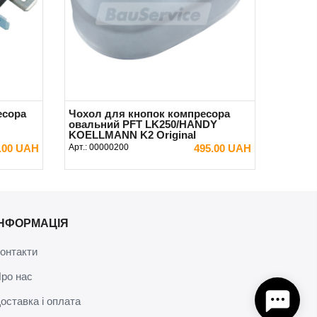
есора
Чохол для кнопок компресора
овальний PFT LK250/HANDY
KOELLMANN K2 Original
0.00 UAH
Арт.:
00000200
495.00 UAH
В КОШИК
ІНФОРМАЦІЯ
онтакти
ро нас
оставка і оплата