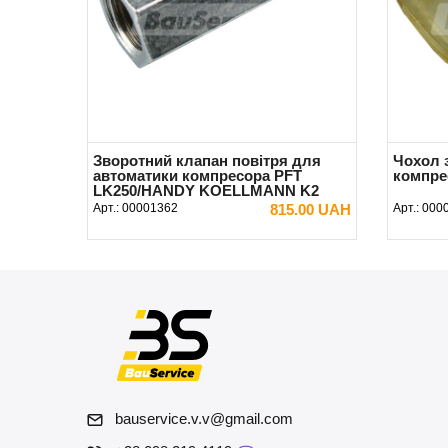
Зворотний клапан повітря для
Чохол 
автоматики компресора PFT
компрес
LK250/HANDY KOELLMANN K2
Original
Арт.:
00001362
815.00 UAH
Арт.:
000
В КОШИК
bauservice.v.v@gmail.com