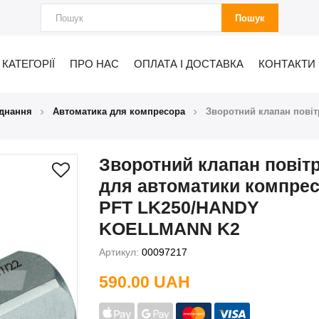
Пошук
КАТЕГОРІЇ
ПРО НАС
ОПЛАТА І ДОСТАВКА
КОНТАКТИ
днання
Автоматика для компресора
Зворотний клапан пові
Зворотний клапан повіт
для автоматики компре
PFT LK250/HANDY
KOELLMANN K2
Артикул:
00097217
590.00 UAH