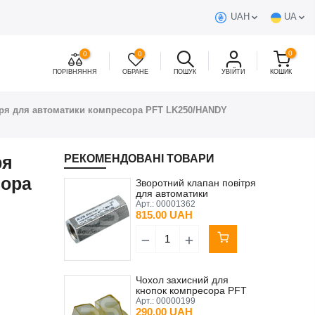
UAH
UA
0
0
0
ПОРІВНЯННЯ
ОБРАНЕ
ПОШУК
УВІЙТИ
КОШИК
тря для автоматики компресора PFT LK250/HANDY
ря
РЕКОМЕНДОВАНІ ТОВАРИ
сора
Зворотний клапан повітря
для автоматики
компресора PFT
Арт.:
00001362
LK250/HANDY
815.00 UAH
KOELLMANN K2 Original
Чохол захисний для
кнопок компресора PFT
LK250/K2 Original
Арт.:
00000199
290.00 UAH