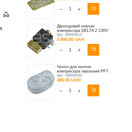
Двоходовий клапан
Я
компресора DELTA 2 230V
Арт.:
00093913
3 800.00 UAH
Чохол для кнопок
компресора овальний PFT
LK250/HANDY
Арт.:
00000200
KOELLMANN K2 Original
495.00 UAH