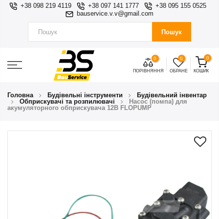
+38 098 219 4119
+38 097 141 1777
+38 095 155 0525
bauservice.v.v@gmail.com
Пошук
0
0
0
ПОРІВНЯННЯ
ОБРАНЕ
КОШИК
Головна
Будівельні інструменти
Будівельний інвентар
Обприскувачі та розпилювачі
Насос (помпа) для
акумуляторного обприскувача 12В FLOPUMP