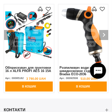
Обприскувач для грунтовки
Розпилювач води під
16 л ALFA PROFI AES 16 15A
швидкознімне з'єднання
Bradas ECO-2036
Арт.:
00095162
Арт.:
00093506
3 790.00 UAH
510.00 UAH
В КОШИК
В КОШИК
КОНТАКТИ