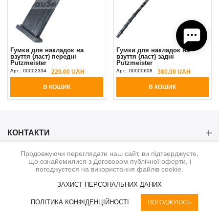
Гумки для накладок на
Гумки для накладок на
взуття (ласт) передні
взуття (ласт) задні
Putzmeister
Putzmeister
Арт.:
00002334
Арт.:
00000608
220.00 UAH
380.00 UAH
В КОШИК
В КОШИК
КОНТАКТИ
Продовжуючи переглядати наш сайт, ви підтверджуєте,
КАТЕГОРІЇ
що ознайомилися з Договором публічної оферти, і
погоджуєтеся на використання файлів cookie.
ІНФОРМАЦІЯ
ЗАХИСТ ПЕРСОНАЛЬНИХ ДАНИХ
0
ПОЛІТИКА КОНФІДЕНЦІЙНОСТІ
ПОГОДЖУЮСЬ
© 2020-2026. BauService
КАТЕГОРІЇ
UA | UAH
КОШИК
ФІЛЬТР
ПРОФІЛЬ