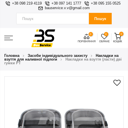
+38 098 219 4119
+38 097 141 1777
+38 095 155 0525
bauservice.v.v@gmail.com
Пошук
0
0
0
ПОРІВНЯННЯ
ОБРАНЕ
КОШИК
Головна
Засоби індивідуального захисту
Накладки на
взуття для наливної підлоги
Накладки на взуття (ласти) дві
гумки PT