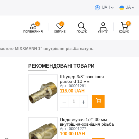
UAH
UA
0
0
0
ПОРІВНЯННЯ
ОБРАНЕ
ПОШУК
УВІЙТИ
КОШИК
частого MIXXMANN 1" внутрішня різьба латунь
РЕКОМЕНДОВАНІ ТОВАРИ
Штуцер 3/8" зовнішня
різьба d 10 мм
повітряного крана
Арт.:
00001281
пістолета
115.00 UAH
Подовжувач 1/2" 30 мм
внутрішня-зовнішня різьба
LEXLINE
Арт.:
00001277
100.00 UAH