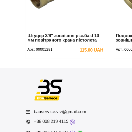
Штуцер 3/8" зовнішня різьба d 10
Подовж
мм повітряного крана пістолета
зовніш
Арт.:
00001281
115.00 UAH
Арт.:
000
В КОШИК
bauservice.v.v@gmail.com
+38 098 219 4119