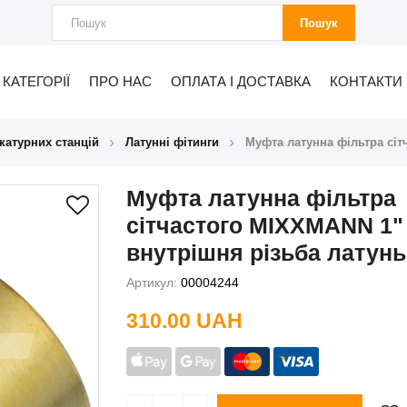
Пошук
КАТЕГОРІЇ
ПРО НАС
ОПЛАТА І ДОСТАВКА
КОНТАКТИ
катурних станцій
Латунні фітинги
Муфта латунна фільтра сіт
Муфта латунна фільтра
сітчастого MIXXMANN 1"
внутрішня різьба латунь
Артикул:
00004244
310.00 UAH