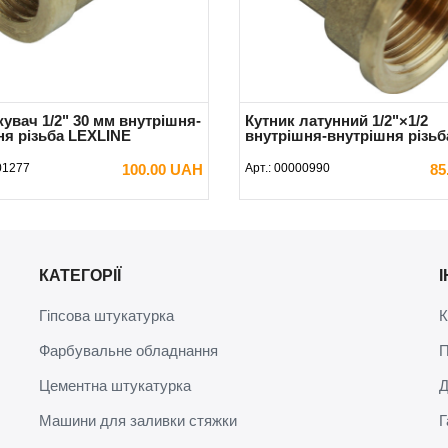
увач 1/2" 30 мм внутрішня-
Кутник латунний 1/2"×1/2
ня різьба LEXLINE
внутрішня-внутрішня різьб
01277
100.00 UAH
Арт.:
00000990
85
В КОШИК
В КОШИК
КАТЕГОРІЇ
Гіпсова штукатурка
К
Фарбувальне обладнання
П
Цементна штукатурка
Д
Машини для заливки стяжки
Г