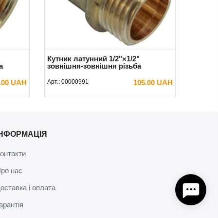
Кутник латунний 1/2"×1/2"
а
зовнішня-зовнішня різьба
.00 UAH
Арт.:
00000991
105.00 UAH
В КОШИК
ІНФОРМАЦІЯ
онтакти
ро нас
оставка і оплата
арантія