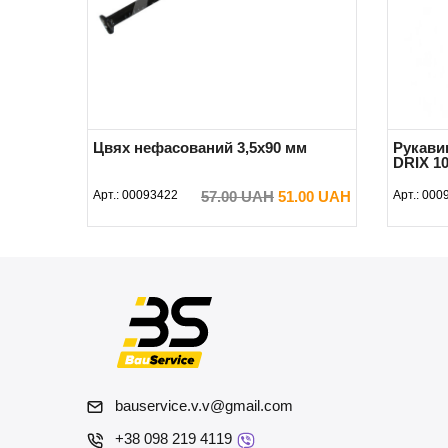
Цвях нефасований 3,5х90 мм
Рукавиц
DRIX 10
Арт.:
00093422
57.00 UAH
51.00 UAH
Арт.:
000
В КОШИК
bauservice.v.v@gmail.com
+38 098 219 4119