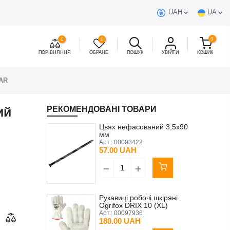
UAH
UA
0
0
0
ПОРІВНЯННЯ
ОБРАНЕ
ПОШУК
УВІЙТИ
КОШИК
TAR
ий
РЕКОМЕНДОВАНІ ТОВАРИ
Цвях нефасований 3,5х90
мм
Арт.:
00093422
57.00 UAH
Рукавиці робочі шкіряні
Ogrifox DRIX 10 (XL)
Арт.:
00097936
180.00 UAH