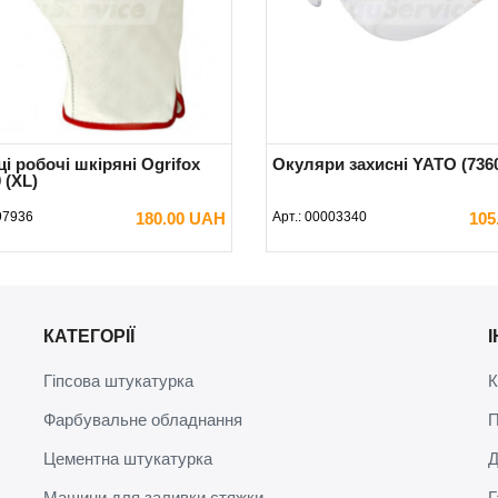
і робочі шкіряні Ogrifox
Окуляри захисні YATO (736
 (XL)
97936
180.00 UAH
Арт.:
00003340
105
В КОШИК
В КОШИК
КАТЕГОРІЇ
Гіпсова штукатурка
К
Фарбувальне обладнання
П
Цементна штукатурка
Д
Машини для заливки стяжки
Г