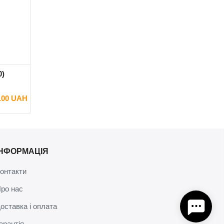
0)
.00 UAH
ІНФОРМАЦІЯ
онтакти
ро нас
оставка і оплата
арантія