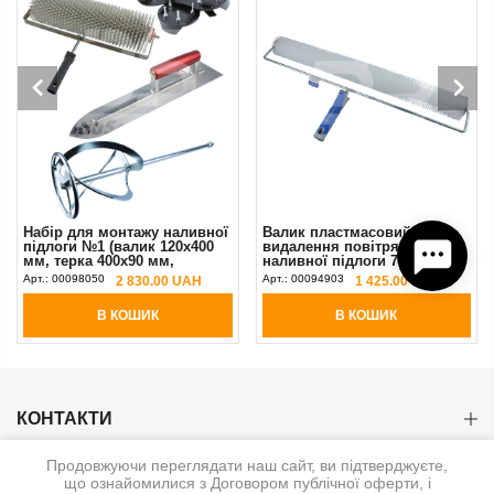
Набір для монтажу наливної
Валик пластмасовий для
підлоги №1 (валик 120х400
видалення повітря з
мм, терка 400х90 мм,
наливної підлоги 75х700 мм
накладки 2 шт, змішувач
шип 17 мм Kubala
Арт.:
00098050
Арт.:
00094903
2 830.00 UAH
1 425.00 UAH
135х600 мм)
В КОШИК
В КОШИК
КОНТАКТИ
Продовжуючи переглядати наш сайт, ви підтверджуєте,
КАТЕГОРІЇ
що ознайомилися з Договором публічної оферти, і