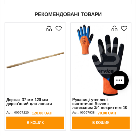
РЕКОМЕНДОВАНІ ТОВАРИ
Держак 37 мм 120 мм
Рукавиці утеплені
дерев'яний для лопати
синтетичні Seven з
латексним 3/4 покриттям 10
(XL)
Арт.:
00097220
Арт.:
00097938
120.00 UAH
70.00 UAH
В КОШИК
В КОШИК