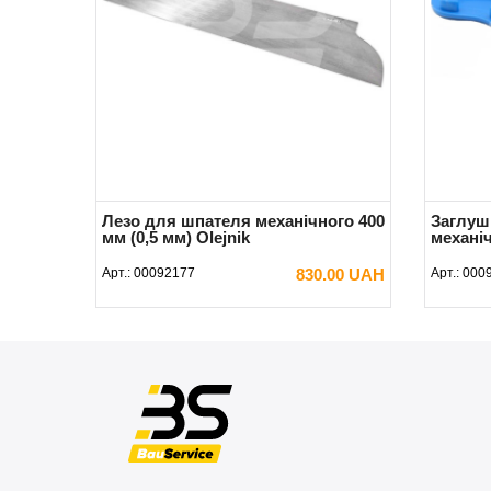
Лезо для шпателя механічного 400
Заглуш
мм (0,5 мм) Olejnik
механіч
Арт.:
00092177
830.00 UAH
Арт.:
000
В КОШИК