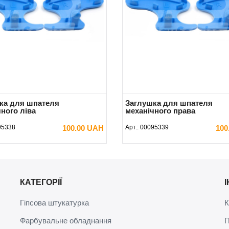
ка для шпателя
Заглушка для шпателя
ного ліва
механічного права
95338
100.00 UAH
Арт.:
00095339
100
В КОШИК
В КОШИК
КАТЕГОРІЇ
Гіпсова штукатурка
К
Фарбувальне обладнання
П