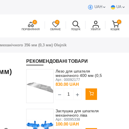
UAH
UA
0
0
0
ПОРІВНЯННЯ
ОБРАНЕ
ПОШУК
УВІЙТИ
КОШИК
механічного 356 мм (0,3 мм) Olejnik
РЕКОМЕНДОВАНІ ТОВАРИ
 мм)
Лезо для шпателя
механічного 400 мм (0,5
мм) Olejnik
Арт.:
00092177
830.00 UAH
Заглушка для шпателя
механічного ліва
Арт.:
00095338
100.00 UAH