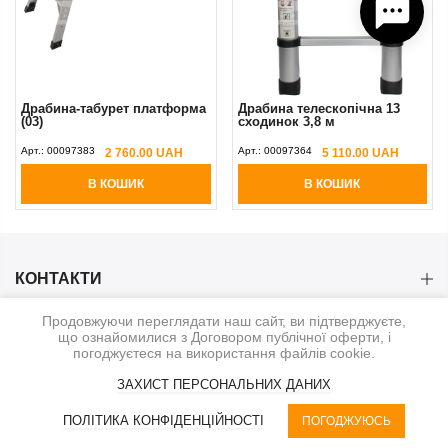
Драбина-табурет платформа
Драбина телескопічна 13
(03)
сходинок 3,8 м
Арт.:
00097383
Арт.:
00097364
2 760.00 UAH
5 110.00 UAH
В КОШИК
В КОШИК
КОНТАКТИ
Продовжуючи переглядати наш сайт, ви підтверджуєте,
КАТЕГОРІЇ
що ознайомилися з Договором публічної оферти, і
погоджуєтеся на використання файлів cookie.
ІНФОРМАЦІЯ
ЗАХИСТ ПЕРСОНАЛЬНИХ ДАНИХ
0
ПОЛІТИКА КОНФІДЕНЦІЙНОСТІ
ПОГОДЖУЮСЬ
© 2020-2026. BauService
КАТЕГОРІЇ
UA | UAH
КОШИК
ФІЛЬТР
ПРОФІЛЬ