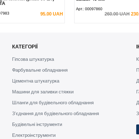
TA
Арт.:
00097860
97983
95.00 UAH
260.00 UAH
230
Передзамовлення
В КОШИК
КАТЕГОРІЇ
Гіпсова штукатурка
К
Фарбувальне обладнання
П
Цементна штукатурка
Д
Машини для заливки стяжки
Г
Шланги для будівельного обладнання
Д
З'єднання для будівельного обладнання
З
Будівельні інструменти
Електроінструменти