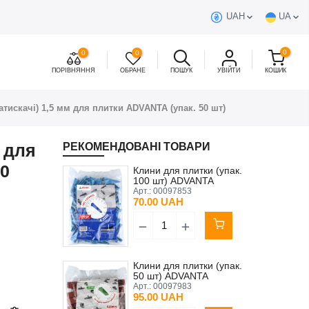
UAH
UA
0
0
0
ПОРІВНЯННЯ
ОБРАНЕ
ПОШУК
УВІЙТИ
КОШИК
затискачі) 1,5 мм для плитки ADVANTA (упак. 50 шт)
м для
РЕКОМЕНДОВАНІ ТОВАРИ
50
Клини для плитки (упак.
100 шт) ADVANTA
Арт.:
00097853
70.00 UAH
Клини для плитки (упак.
50 шт) ADVANTA
Арт.:
00097983
95.00 UAH