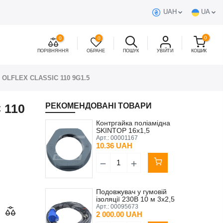
UAH
UA
0
0
0
ПОРІВНЯННЯ
ОБРАНЕ
ПОШУК
УВІЙТИ
КОШИК
 OLFLEX CLASSIC 110 9G1.5
 110
РЕКОМЕНДОВАНІ ТОВАРИ
Контргайка поліамідна
SKINTOP 16x1,5
Арт.:
00001167
10.36 UAH
Подовжувач у гумовій
ізоляції 230В 10 м 3х2,5
Арт.:
00095673
2 000.00 UAH