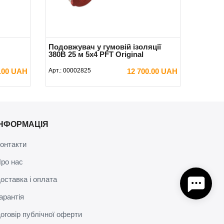
Подовжувач у гумовій ізоляції
380В 25 м 5х4 PFT Original
.00 UAH
Арт.:
00002825
12 700.00 UAH
В КОШИК
ІНФОРМАЦІЯ
онтакти
ро нас
оставка і оплата
арантія
оговір публічної оферти