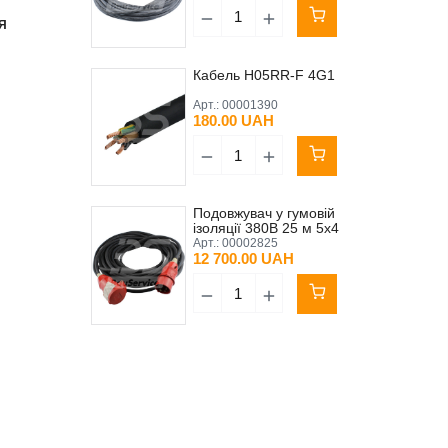
Я
Кабель H05RR-F 4G1
Арт.:
00001390
180.00 UAH
Подовжувач у гумовій
ізоляції 380В 25 м 5х4
PFT Original
Арт.:
00002825
12 700.00 UAH