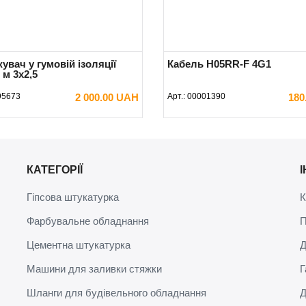
вач у гумовій ізоляції
Кабель H05RR-F 4G1
 м 3х2,5
95673
2 000.00 UAH
Арт.:
00001390
180
В КОШИК
В КОШИК
КАТЕГОРІЇ
Гіпсова штукатурка
К
Фарбувальне обладнання
П
Цементна штукатурка
Д
Машини для заливки стяжки
Г
Шланги для будівельного обладнання
Д