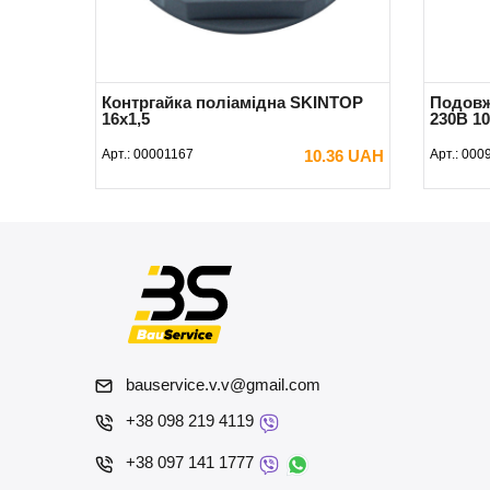
Контргайка поліамідна SKINTOP
Подовжу
16x1,5
230В 10
Арт.:
00001167
10.36 UAH
Арт.:
000
В КОШИК
bauservice.v.v@gmail.com
+38 098 219 4119
+38 097 141 1777