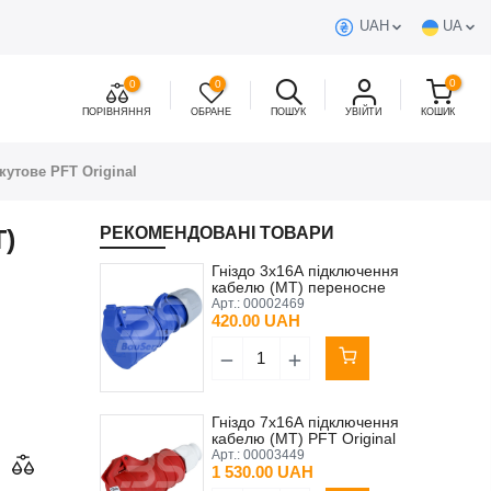
UAH
UA
0
0
0
ПОРІВНЯННЯ
ОБРАНЕ
ПОШУК
УВІЙТИ
КОШИК
кутове PFT Original
T)
РЕКОМЕНДОВАНІ ТОВАРИ
Гніздо 3x16А підключення
кабелю (MT) переносне
PCE
Арт.:
00002469
420.00 UAH
Гніздо 7x16А підключення
кабелю (MT) PFT Original
Арт.:
00003449
1 530.00 UAH