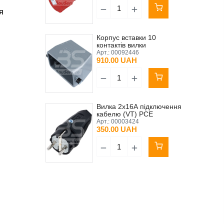
Я
Корпус вставки 10
контактів вилки
електричного з'єднання
Арт.:
00092446
MIXXMANN S8 LAPP
910.00 UAH
Вилка 2x16А підключення
кабелю (VT) PCE
Арт.:
00003424
350.00 UAH