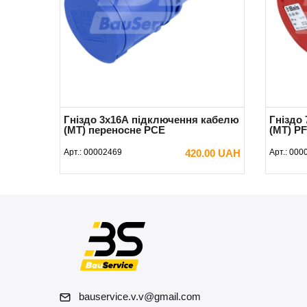
Гніздо 3x16А підключення кабелю
Гніздо
(MT) переносне PCE
(MT) PF
Арт.:
00002469
420.00 UAH
Арт.:
000
В КОШИК
bauservice.v.v@gmail.com