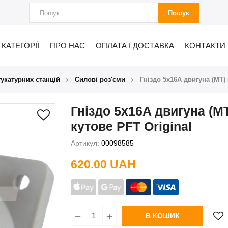
Пошук
КАТЕГОРІЇ
ПРО НАС
ОПЛАТА І ДОСТАВКА
КОНТАКТИ
укатурних станцій
Силові роз'єми
Гніздо 5x16A двигуна (MT) 
Гніздо 5x16A двигуна (M
кутове PFT Original
Артикул:
00098585
620.00 UAH
В КОШИК