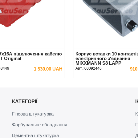
 7x16А підключення кабелю
Корпус вставки 10 контакті
T Original
електричного з'єднання
MIXXMANN S8 LAPP
03449
1 530.00 UAH
Арт.:
00092446
910
В КОШИК
В КОШИК
КАТЕГОРІЇ
Гіпсова штукатурка
К
Фарбувальне обладнання
П
Цементна штукатурка
Д