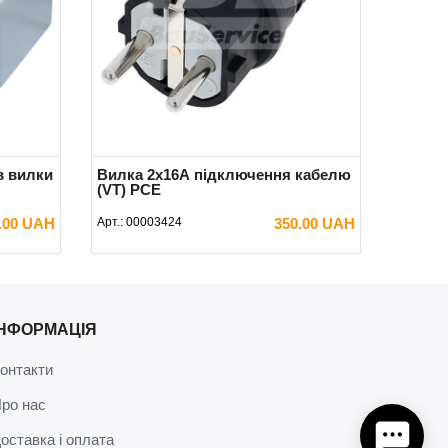
в вилки
Вилка 2x16А підключення кабелю
(VT) PCE
.00 UAH
Арт.:
00003424
350.00 UAH
В КОШИК
ІНФОРМАЦІЯ
онтакти
ро нас
оставка і оплата