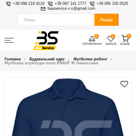
+38 098 219 4119
+38 097 141 1777
+38 095 155 0525
bauservice.v.v@gmail.com
Пошук
0
0
0
ПОРІВНЯННЯ
ОБРАНЕ
КОШИК
Головна
Будівельний одяг
Футболки робочі
Футболка штукатура поло KNAUF М темно-синя