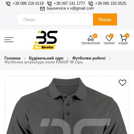
+38 098 219 4119
+38 097 141 1777
+38 095 155 0525
bauservice.v.v@gmail.com
Пошук
0
0
0
ПОРІВНЯННЯ
ОБРАНЕ
КОШИК
Головна
Будівельний одяг
Футболки робочі
Футболка штукатура поло KNAUF М сіра