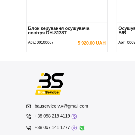
Блок керування осушувача
Осушув
повітря DH-8138Т
Б/В
Арт.:
00100067
5 920.00 UAH
Арт.:
000
В КОШИК
bauservice.v.v@gmail.com
+38 098 219 4119
+38 097 141 1777