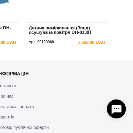
я DH-
Датчик вимірювання (Зонд)
осушувача повітря DH-8138Т
0.00 UAH
Арт.:
00100068
1 350.00 UAH
В КОШИК
ІНФОРМАЦІЯ
онтакти
ро нас
оставка і оплата
арантія
оговір публічної оферти