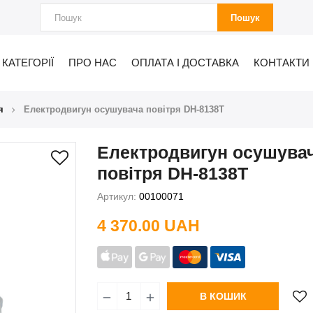
Пошук
КАТЕГОРІЇ
ПРО НАС
ОПЛАТА І ДОСТАВКА
КОНТАКТИ
я
Електродвигун осушувача повітря DH-8138Т
Електродвигун осушува
повітря DH-8138Т
Артикул:
00100071
4 370.00 UAH
В КОШИК