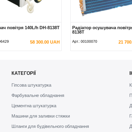
ач повітря 140L/h DH-8138Т
Радіатор осушувача повітр
8138Т
96429
58 300.00 UAH
Арт.:
00100070
21 70
В КОШИК
В КОШИК
КАТЕГОРІЇ
Гіпсова штукатурка
К
Фарбувальне обладнання
П
Цементна штукатурка
Д
Машини для заливки стяжки
Г
Шланги для будівельного обладнання
Д