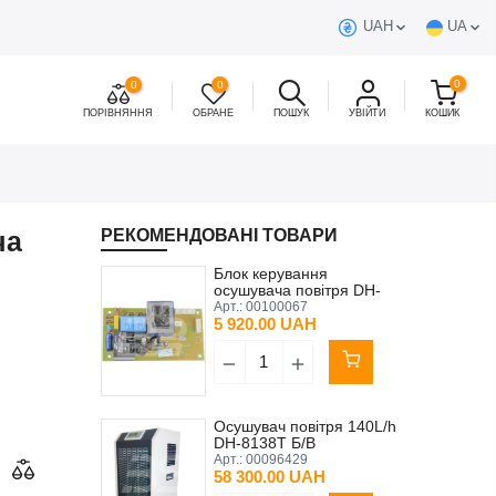
UAH
UA
0
0
0
ПОРІВНЯННЯ
ОБРАНЕ
ПОШУК
УВІЙТИ
КОШИК
ча
РЕКОМЕНДОВАНІ ТОВАРИ
Блок керування
осушувача повітря DH-
8138Т
Арт.:
00100067
5 920.00 UAH
Осушувач повітря 140L/h
DH-8138Т Б/В
Арт.:
00096429
58 300.00 UAH