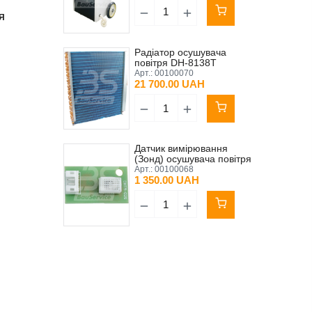
Я
Радіатор осушувача
повітря DH-8138Т
Арт.:
00100070
21 700.00 UAH
Датчик вимірювання
(Зонд) осушувача повітря
DH-8138Т
Арт.:
00100068
1 350.00 UAH