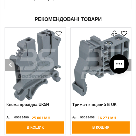
РЕКОМЕНДОВАНІ ТОВАРИ
Клема прохідна UK5N
Тримач кінцевий E-UK
Арт.:
00099406
Арт.:
00099408
25.00 UAH
16.27 UAH
В КОШИК
В КОШИК