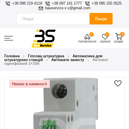
+38 098 219 4119
+38 097 141 1777
+38 095 155 0525
bauservice.v.v@gmail.com
Пошук
0
0
0
ПОРІВНЯННЯ
ОБРАНЕ
КОШИК
Головна
Гіпсова штукатурка
Автоматика для
штукатурних станцій
Автомати захисту
Автомат
однофазний 1×10A
Немає в наявності