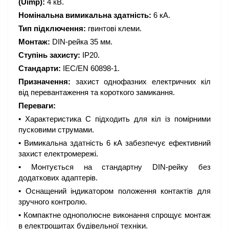
(Uimp):
4 кВ.
Номінальна вимикальна здатність:
6 кА.
Тип підключення:
гвинтові клеми.
Монтаж:
DIN-рейка 35 мм.
Ступінь захисту:
IP20.
Стандарти:
IEC/EN 60898-1.
Призначення:
захист однофазних електричних кіл
від перевантаження та короткого замикання.
Переваги:
• Характеристика C підходить для кіл із помірними
пусковими струмами.
• Вимикальна здатність 6 кА забезпечує ефективний
захист електромережі.
• Монтується на стандартну DIN-рейку без
додаткових адаптерів.
• Оснащений індикатором положення контактів для
зручного контролю.
• Компактне однополюсне виконання спрощує монтаж
в електрощитах будівельної техніки.