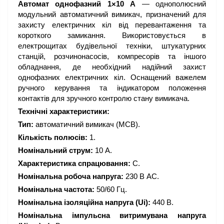
Автомат однофазний 1×10 A
— однополюсний
модульний автоматичний вимикач, призначений для
захисту електричних кіл від перевантаження та
короткого замикання. Використовується в
електрощитах будівельної техніки, штукатурних
станцій, розчинонасосів, компресорів та іншого
обладнання, де необхідний надійний захист
однофазних електричних кіл. Оснащений важелем
ручного керування та індикатором положення
контактів для зручного контролю стану вимикача.
Технічні характеристики:
Тип:
автоматичний вимикач (MCB).
Кількість полюсів:
1.
Номінальний струм:
10 А.
Характеристика спрацювання:
C.
Номінальна робоча напруга:
230 В AC.
Номінальна частота:
50/60 Гц.
Номінальна ізоляційна напруга (Ui):
440 В.
Номінальна імпульсна витримувана напруга