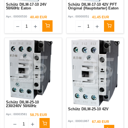
Schütz DILM-17-10 24V
Schütz DILM-17-10 42V PFT
50/60Hz Eaton
Original (Hauptstarter) Eaton
Арт.:
00000530
Арт.:
00000051
40.40 EUR
41.45 EUR
Schütz DILM-25-10
230/240V 50/60Hz
Schütz DILM-25-10 42V
Арт.:
00003581
58.75 EUR
Арт.:
00001967
67.40 EUR