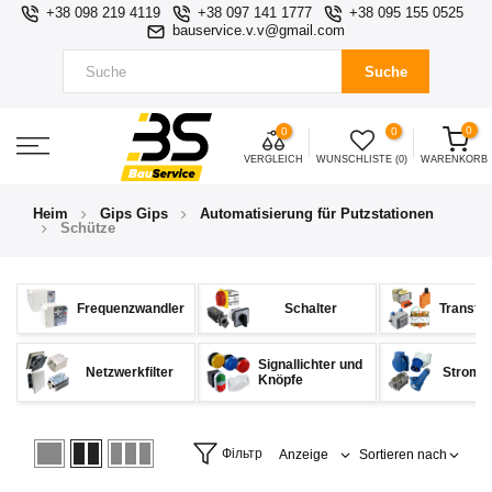
+38 098 219 4119
+38 097 141 1777
+38 095 155 0525
bauservice.v.v@gmail.com
Suche
0
0
0
VERGLEICH
WUNSCHLISTE (0)
WARENKORB
Heim
Gips Gips
Automatisierung für Putzstationen
Schütze
Frequenzwandler
Schalter
Transfo
Signallichter und
Netzwerkfilter
Stromv
Knöpfe
Фільтр
Anzeige
Sortieren nach