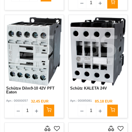
Schütze Dilm9-10 42V PFT
Schütz KALETA 24V
Eaton
Арт.:
00000057
Арт.:
00095081
32.45 EUR
85.18 EUR