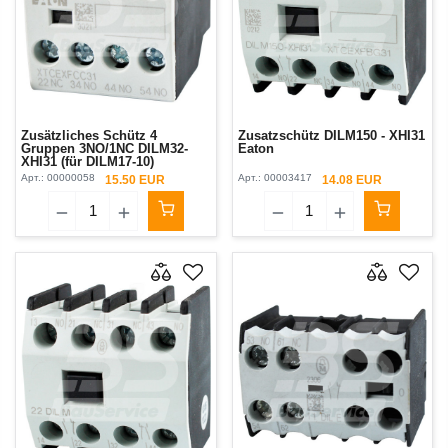
Zusätzliches Schütz 4
Zusatzschütz DILM150 - XHI31
Gruppen 3NO/1NC DILM32-
Eaton
XHI31 (für DILM17-10)
Арт.:
00000058
Арт.:
00003417
15.50 EUR
14.08 EUR