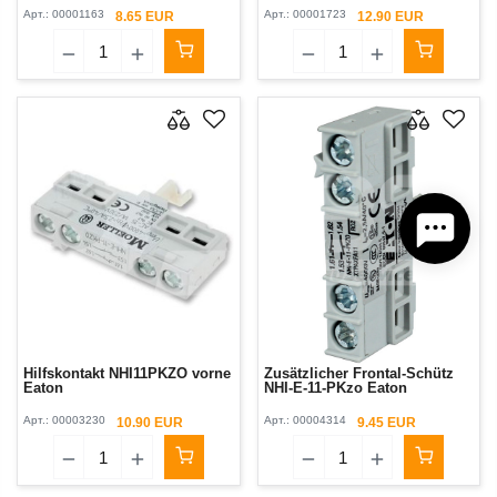
Арт.:
00001163
Арт.:
00001723
8.65 EUR
12.90 EUR
Hilfskontakt NHI11PKZO vorne
Zusätzlicher Frontal-Schütz
Eaton
NHI-E-11-PKzo Eaton
Арт.:
00003230
Арт.:
00004314
10.90 EUR
9.45 EUR